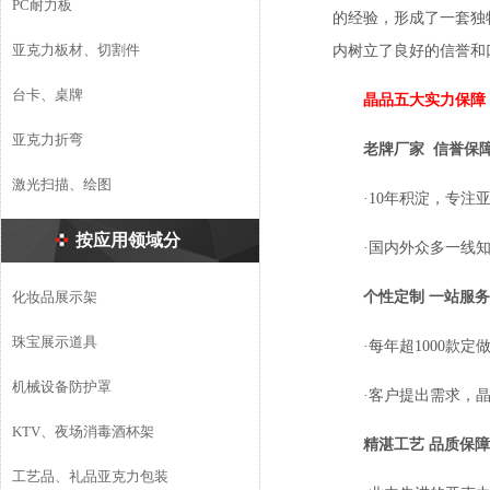
PC耐力板
的经验，形成了一套独
亚克力板材、切割件
内树立了良好的信誉和
台卡、桌牌
晶品五大实力保障
亚克力折弯
老牌厂家 信誉保
激光扫描、绘图
·10年积淀，专
按应用领域分
·国内外众多一线
化妆品展示架
个性定制
一站服务
珠宝展示道具
·每年超1000款
机械设备防护罩
·客户提出需求，
KTV、夜场消毒酒杯架
精湛工艺
品质保障
工艺品、礼品亚克力包装