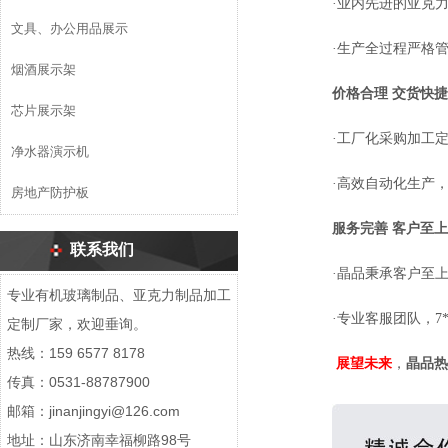
·业内先进的亚克
文具、办公用品展示
·生产全过程严格
烟酒展示架
价格合理
交货快捷
芯片展示架
·工厂化采购加工
净水器演示机
·高效自动化生产
房地产防护板
服务完善
客户至上
联系我们
·晶品秉承客户至
专业有机玻璃制品、亚克力制品加工
·专业客服团队，7
定制厂家，欢迎垂询。
热线：159 6577 8178
展望未来
，
晶品热
传真：0531-88787900
邮箱：jinanjingyi@126.com
地址：山东济南幸福柳路98号